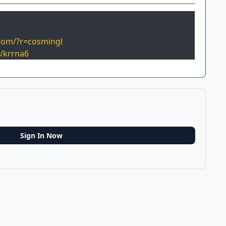
.com/?r=cosmingl
r/krrna6
Sign In Now