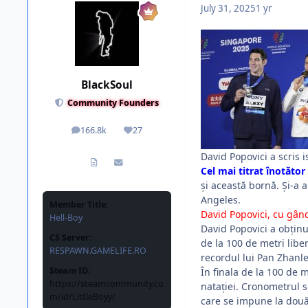
July 31, 2025
1 yr
BlackSoul
Community Founders
166.8k
27
posts
Reputation
David Popovici a scris 
Cel mai titrat înotăto
și această bornă. Și-a a
Angeles.
Member Title:
David Popovici, cu gân
Hell-Boy
David Popovici a obținu
CS Server:
de la 100 de metri liber
RESPAWN.GAMELIFE.RO
recordul lui Pan Zhanle
Steam ID:
În finala de la 100 de m
https://steamcommunity.co
natației. Cronometrul s
m/id/LittleBoyy/
care se impune la două