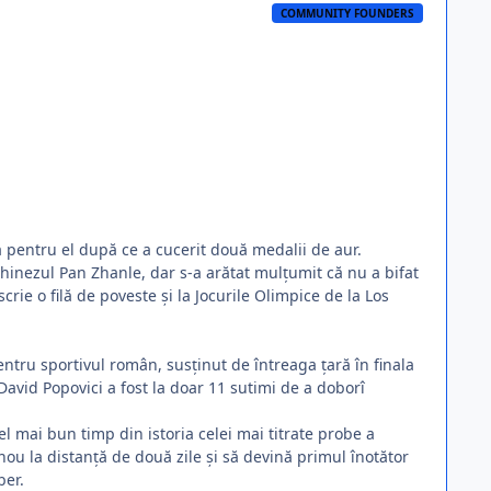
COMMUNITY FOUNDERS
a pentru el după ce a cucerit două medalii de aur.
hinezul Pan Zhanle, dar s-a arătat mulțumit că nu a bifat
crie o filă de poveste și la Jocurile Olimpice de la Los
pentru sportivul român, susținut de întreaga țară în finala
 David Popovici a fost la doar 11 sutimi de a doborî
cel mai bun timp din istoria celei mai titrate probe a
nou la distanță de două zile și să devină primul înotător
ber.