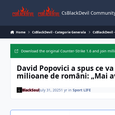
Skip to content
CsBlackDevil Communit
Home
CsBlackDevil - Categorie Generala
CsBlackDevil -
Download the original Counter-Strike 1.6 and join mill
David Popovici a spus ce va
milioane de români: „Mai 
BlackSoul
July 31, 2025
1 yr
in
Sport LIFE