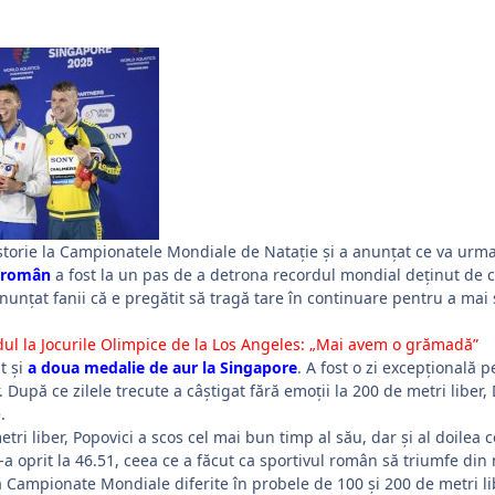
istorie la Campionatele Mondiale de Natație și a anunțat ce va urm
r român
a fost la un pas de a detrona recordul mondial deținut de c
nunțat fanii că e pregătit să tragă tare în continuare pentru a mai s
dul la Jocurile Olimpice de la Los Angeles: „Mai avem o grămadă”
t și
a doua medalie de aur la Singapore
. A fost o zi excepțională 
. După ce zilele trecute a câștigat fără emoții la 200 de metri liber,
.
etri liber, Popovici a scos cel mai bun timp al său, dar și al doilea 
-a oprit la 46.51, ceea ce a făcut ca sportivul român să triumfe din 
 Campionate Mondiale diferite în probele de 100 și 200 de metri li