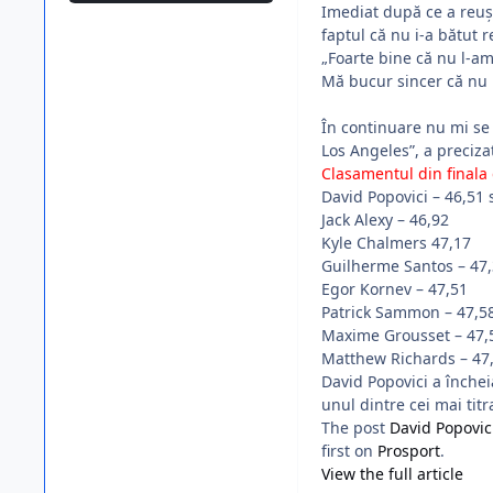
Imediat după ce a reuși
faptul că nu i-a bătut 
„Foarte bine că nu l-am
Mă bucur sincer că nu 
În continuare nu mi se
Los Angeles”, a preciza
Clasamentul din finala
David Popovici – 46,51
Jack Alexy – 46,92
Kyle Chalmers 47,17
Guilherme Santos – 47
Egor Kornev – 47,51
Patrick Sammon – 47,5
Maxime Grousset – 47,
Matthew Richards – 47
David Popovici a înche
unul dintre cei mai titra
The post
David Popovic
first on
Prosport
.
View the full article