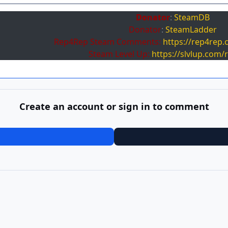
Donator
:
SteamDB
Donator
:
SteamLadder
Rep4Rep Steam Comments:
https://rep4rep
Steam Level Up:
https://slvlup.com/
Create an account or sign in to comment