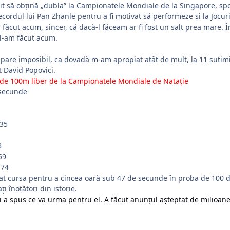
t să obțină „dubla” la Campionatele Mondiale de la Singapore, spor
recordul lui Pan Zhanle pentru a fi motivat să performeze și la Jocur
 făcut acum, sincer, că dacă-l făceam ar fi fost un salt prea mare. 
l-am făcut acum.
 pare imposibil, ca dovadă m-am apropiat atât de mult, la 11 suti
t David Popovici.
 de 100m liber de la Campionatele Mondiale de Natație
 secunde
,35
8
59
,74
iat cursa pentru a cincea oară sub 47 de secunde în proba de 100 d
ți înotători din istorie.
i a spus ce va urma pentru el. A făcut anunțul așteptat de milioa