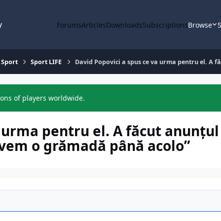
y
Forums
Articles
Downloads
Subscriptions
Browse
S
 Sport
Sport LIFE
David Popovici a spus ce va urma pentru el. A 
ions of players worldwide.
 urma pentru el. A făcut anunțul
avem o grămadă până acolo”