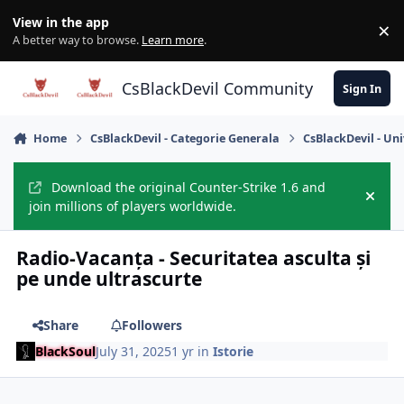
Skip to content
View in the app
×
Di
A better way to browse.
Learn more
.
CsBlackDevil Community
Sign In
Home
CsBlackDevil - Categorie Generala
CsBlackDevil - Un
Download the original Counter-Strike 1.6 and
Hide
join millions of players worldwide.
Radio-Vacanța - Securitatea asculta și
pe unde ultrascurte
Share
Followers
BlackSoul
July 31, 2025
1 yr
in
Istorie