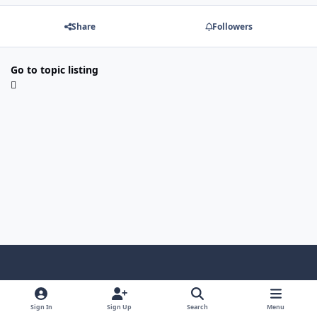
Share
Followers
Go to topic listing
Light Mode
Dark Mode
System Preference
f
l
a
i
Sign In
Sign Up
Search
Menu
Privacy Policy
Contact Us
Cookies