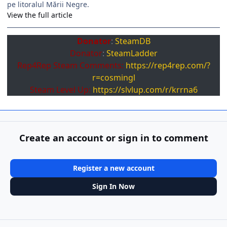
pe litoralul Mării Negre.
View the full article
Donator
:
SteamDB
Donator
:
SteamLadder
Rep4Rep Steam Comments:
https://rep4rep.com/?
r=cosmingl
Steam Level Up:
https://slvlup.com/r/krrna6
Create an account or sign in to comment
Register a new account
Sign In Now