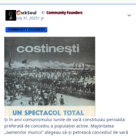
Author stats
BlackSoul
Community Founders
July 31, 2025
1 yr
COMMUNITY FOUNDERS
Și în anii comunismului lunile de vară constituiau perioada
preferată de concediu a populației active. Majoritatea
„oamenilor muncii” alegeau să-și petreacă concediul de vară