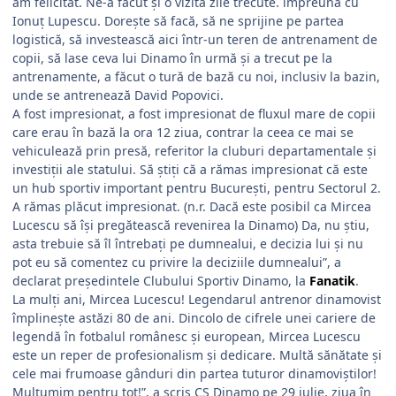
am felicitat. Ne-a făcut și o vizită zile trecute. împreună cu
Ionuț Lupescu. Dorește să facă, să ne sprijine pe partea
logistică, să investească aici într-un teren de antrenament de
copii, să lase ceva lui Dinamo în urmă și a trecut pe la
antrenamente, a făcut o tură de bază cu noi, inclusiv la bazin,
unde se antrenează David Popovici.
A fost impresionat, a fost impresionat de fluxul mare de copii
care erau în bază la ora 12 ziua, contrar la ceea ce mai se
vehiculează prin presă, referitor la cluburi departamentale și
investiții ale statului. Să știți că a rămas impresionat că este
un hub sportiv important pentru București, pentru Sectorul 2.
A rămas plăcut impresionat. (n.r. Dacă este posibil ca Mircea
Lucescu să își pregătească revenirea la Dinamo) Da, nu știu,
asta trebuie să îl întrebați pe dumnealui, e decizia lui și nu
pot eu să comentez cu privire la deciziile dumnealui”, a
declarat președintele Clubului Sportiv Dinamo, la
Fanatik
.
La mulți ani, Mircea Lucescu! Legendarul antrenor dinamovist
împlinește astăzi 80 de ani. Dincolo de cifrele unei cariere de
legendă în fotbalul românesc și european, Mircea Lucescu
este un reper de profesionalism și dedicare. Multă sănătate și
cele mai frumoase gânduri din partea tuturor dinamoviștilor!
Mulțumim pentru tot!”, a scris CS Dinamo pe 29 iulie, ziua în