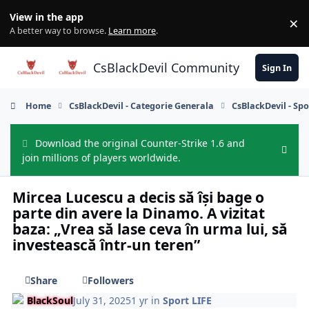
Skip to content
View in the app
×
Di
A better way to browse.
Learn more
.
CsBlackDevil Community
Sign In
Home
CsBlackDevil - Categorie Generala
CsBlackDevil - Spo
Download the original Counter-Strike 1.6 and
Hide
join millions of players worldwide.
Mircea Lucescu a decis să își bage o
parte din avere la Dinamo. A vizitat
baza: „Vrea să lase ceva în urma lui, să
investească într-un teren”
Share
Followers
BlackSoul
July 31, 2025
1 yr
in
Sport LIFE