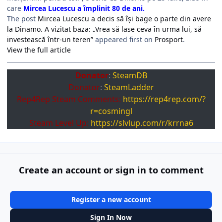
care
Mircea Lucescu a împlinit 80 de ani.
The post
Mircea Lucescu a decis să își bage o parte din avere
la Dinamo. A vizitat baza: „Vrea să lase ceva în urma lui, să
investească într-un teren”
appeared first on
Prosport
.
View the full article
Donator
:
SteamDB
Donator
:
SteamLadder
Rep4Rep Steam Comments:
https://rep4rep.com/?
r=cosmingl
Steam Level Up:
https://slvlup.com/r/krrna6
Create an account or sign in to comment
Register a new account
Sign In Now