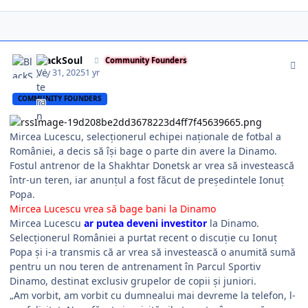
Author stats
BlackSoul
Community Founders
July 31, 2025
1 yr
COMMUNITY FOUNDERS
Mircea Lucescu, selecționerul echipei naționale de fotbal a
României, a decis să își bage o parte din avere la Dinamo.
Fostul antrenor de la Shakhtar Donetsk ar vrea să investească
într-un teren, iar anunțul a fost făcut de președintele Ionuț
Popa.
Mircea Lucescu vrea să bage bani la Dinamo
Mircea Lucescu
ar putea deveni investitor
la Dinamo.
Selecționerul României a purtat recent o discuție cu Ionuț
Popa și i-a transmis că ar vrea să investească o anumită sumă
pentru un nou teren de antrenament în Parcul Sportiv
Dinamo, destinat exclusiv grupelor de copii și juniori.
„Am vorbit, am vorbit cu dumnealui mai devreme la telefon, l-