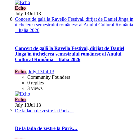
Echo
July 13
Jul 13
Concert de gală la Ravello Festival, dirijat de Daniel Jinga în
încheierea semestrului românesc al Anului Cultural România
– Italia 2026
Concert de gală la Ravello Festival, dirijat de Daniel
Jinga în încheierea semestrului românesc al Anului
Cultural România – Italia 2026
Echo
,
July 13
Jul 13
Community Founders
0 replies
3 views
Echo
July 13
Jul 13
De la lada de zestre la Paris…
De la lada de zestre la Paris…