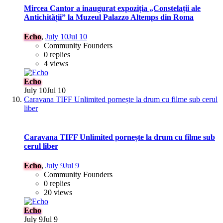
Mircea Cantor a inaugurat expoziția „Constelații ale
Antichității” la Muzeul Palazzo Altemps din Roma
Echo
,
July 10
Jul 10
Community Founders
0 replies
4 views
Echo
July 10
Jul 10
Caravana TIFF Unlimited pornește la drum cu filme sub cerul
liber
Caravana TIFF Unlimited pornește la drum cu filme sub
cerul liber
Echo
,
July 9
Jul 9
Community Founders
0 replies
20 views
Echo
July 9
Jul 9