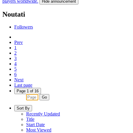
players worldwide.
Hide announcement
Noutati
Followers
Prev
1
2
3
4
5
6
Next
Last page
Page 1 of 16
Go
Sort By
Recently Updated
Title
Start Date
Most Viewed