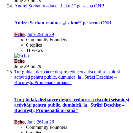
June 29
Jun 29
Andrei Șerban readuce „Lakmé” pe scena ONB
Andrei Șerban readuce „Lakmé” pe scena ONB
Echo
,
June 29
Jun 29
Community Founders
0 replies
11 views
Echo
June 29
Jun 29
Tur ghidat, dezbatere despre reducerea riscului seismic și
activități pentru public, duminică, la „Străzi Deschise –
București, Promenadă urbană”
Tur ghidat, dezbatere despre reducerea riscului seismic și
activități pentru public, duminică, la „Străzi Deschise –
București, Promenadă urbană”
Echo
,
June 26
Jun 26
Community Founders
0 replies