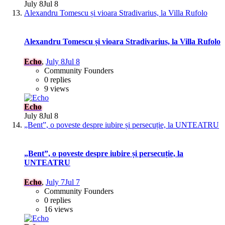
July 8
Jul 8
Alexandru Tomescu și vioara Stradivarius, la Villa Rufolo
Alexandru Tomescu și vioara Stradivarius, la Villa Rufolo
Echo
,
July 8
Jul 8
Community Founders
0 replies
9 views
Echo
July 8
Jul 8
„Bent”, o poveste despre iubire și persecuție, la UNTEATRU
„Bent”, o poveste despre iubire și persecuție, la
UNTEATRU
Echo
,
July 7
Jul 7
Community Founders
0 replies
16 views