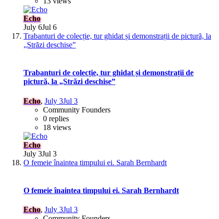
13 views
Echo
July 6
Jul 6
Trabanturi de colecție, tur ghidat și demonstrații de pictură, la
„Străzi deschise”
Trabanturi de colecție, tur ghidat și demonstrații de
pictură, la „Străzi deschise”
Echo
,
July 3
Jul 3
Community Founders
0 replies
18 views
Echo
July 3
Jul 3
O femeie înaintea timpului ei. Sarah Bernhardt
O femeie înaintea timpului ei. Sarah Bernhardt
Echo
,
July 3
Jul 3
Community Founders