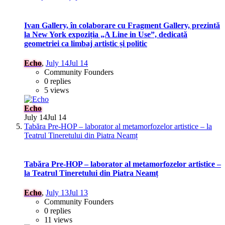
Ivan Gallery, în colaborare cu Fragment Gallery, prezintă
la New York expoziția „A Line in Use”, dedicată
geometriei ca limbaj artistic și politic
Echo
,
July 14
Jul 14
Community Founders
0 replies
5 views
Echo
July 14
Jul 14
Tabăra Pre-HOP – laborator al metamorfozelor artistice – la
Teatrul Tineretului din Piatra Neamț
Tabăra Pre-HOP – laborator al metamorfozelor artistice –
la Teatrul Tineretului din Piatra Neamț
Echo
,
July 13
Jul 13
Community Founders
0 replies
11 views