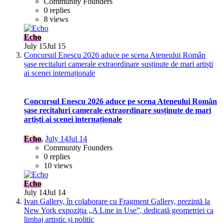
Community Founders
0 replies
8 views
Echo
July 15
Jul 15
Concursul Enescu 2026 aduce pe scena Ateneului Român
șase recitaluri camerale extraordinare susținute de mari artiști
ai scenei internaționale
Concursul Enescu 2026 aduce pe scena Ateneului Român
șase recitaluri camerale extraordinare susținute de mari
artiști ai scenei internaționale
Echo
,
July 14
Jul 14
Community Founders
0 replies
10 views
Echo
July 14
Jul 14
Ivan Gallery, în colaborare cu Fragment Gallery, prezintă la
New York expoziția „A Line in Use”, dedicată geometriei ca
limbaj artistic și politic