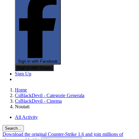
Sign in with Facebook
Sign in with Steam
Sign Up
Home
CsBlackDevil - Categorie Generala
CsBlackDevil - Cinema
Noutati
All Activity
Search...
Download the original Counter-Strike 1.6 and join millions of