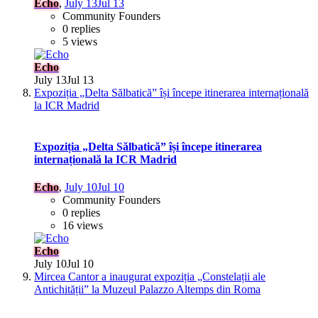
Echo
,
July 13
Jul 13
Community Founders
0 replies
5 views
Echo
July 13
Jul 13
Expoziția „Delta Sălbatică” își începe itinerarea internațională
la ICR Madrid
Expoziția „Delta Sălbatică” își începe itinerarea
internațională la ICR Madrid
Echo
,
July 10
Jul 10
Community Founders
0 replies
16 views
Echo
July 10
Jul 10
Mircea Cantor a inaugurat expoziția „Constelații ale
Antichității” la Muzeul Palazzo Altemps din Roma