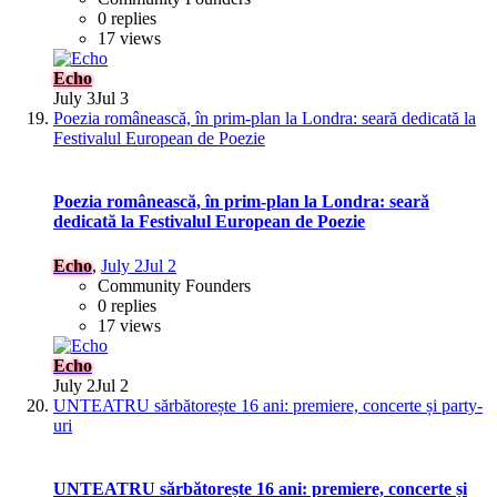
0 replies
17 views
Echo
July 3
Jul 3
Poezia românească, în prim-plan la Londra: seară dedicată la
Festivalul European de Poezie
Poezia românească, în prim-plan la Londra: seară
dedicată la Festivalul European de Poezie
Echo
,
July 2
Jul 2
Community Founders
0 replies
17 views
Echo
July 2
Jul 2
UNTEATRU sărbătorește 16 ani: premiere, concerte și party-
uri
UNTEATRU sărbătorește 16 ani: premiere, concerte și