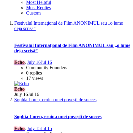
Most Helpful
Most Replies
Custom
Festivalul Internațional de Film ANONIMUL sau „o lume
deja scrisă”
Festivalul Internațional de Film ANONIMUL sau „o lume
deja scrisă”
Echo
,
July 16
Jul 16
Community Founders
0 replies
17 views
Echo
July 16
Jul 16
Sophia Loren, eroina unei povești de succes
Sophia Loren, eroina unei povești de succes
Echo
,
July 15
Jul 15