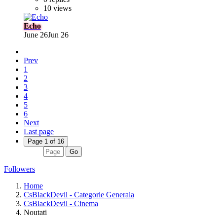
10 views
Echo
June 26
Jun 26
Prev
1
2
3
4
5
6
Next
Last page
Page 1 of 16
Go
Followers
Home
CsBlackDevil - Categorie Generala
CsBlackDevil - Cinema
Noutati