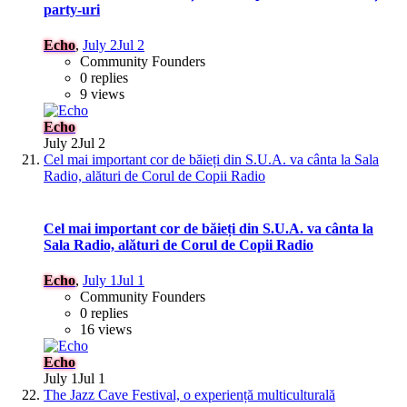
party-uri
Echo
,
July 2
Jul 2
Community Founders
0 replies
9 views
Echo
July 2
Jul 2
Cel mai important cor de băieți din S.U.A. va cânta la Sala
Radio, alături de Corul de Copii Radio
Cel mai important cor de băieți din S.U.A. va cânta la
Sala Radio, alături de Corul de Copii Radio
Echo
,
July 1
Jul 1
Community Founders
0 replies
16 views
Echo
July 1
Jul 1
The Jazz Cave Festival, o experiență multiculturală