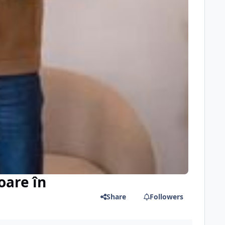
oare în
Share
Followers