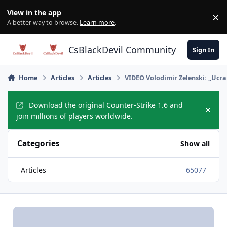
Skip to content
View in the app
×
Di
A better way to browse.
Learn more
.
CsBlackDevil Community
Sign In
Home
Articles
Articles
VIDEO Volodimir Zelenski: „Ucrai
Download the original Counter-Strike 1.6 and
Hide
join millions of players worldwide.
Categories
Show all
Articles
65077