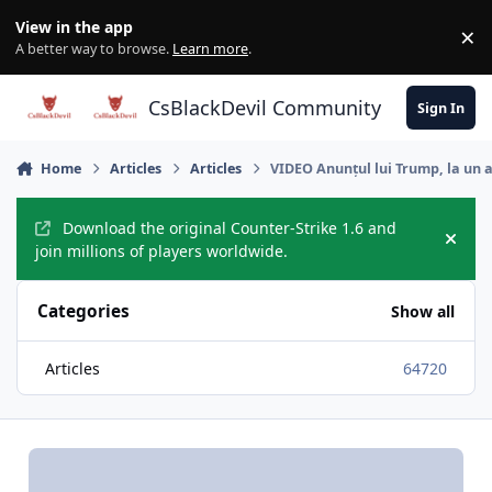
Skip to content
View in the app
×
Di
A better way to browse.
Learn more
.
CsBlackDevil Community
Sign In
Home
Articles
Articles
VIDEO Anunțul lui Trump, la un a
Download the original Counter-Strike 1.6 and
Hide
join millions of players worldwide.
Categories
Show all
Articles
64720