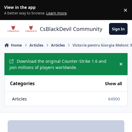
Skip to content
View in the app
×
Di
A better way to browse.
Learn more
.
CsBlackDevil Community
Sign In
Home
Articles
Articles
Victorie pentru Giorgia Meloni: 
Download the original Counter-Strike 1.6 and
Hide
join millions of players worldwide.
Categories
Show all
Articles
64900