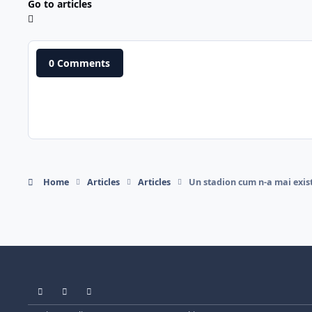
Go to articles
0 Comments
Home
Articles
Articles
Un stadion cum n-a mai existat
Light Mode
Dark Mode
System Preference