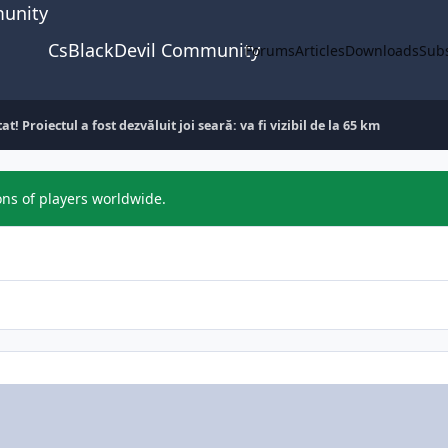
CsBlackDevil Community
Forums
Articles
Downloads
Subs
! Proiectul a fost dezvăluit joi seară: va fi vizibil de la 65 km
ons of players worldwide.