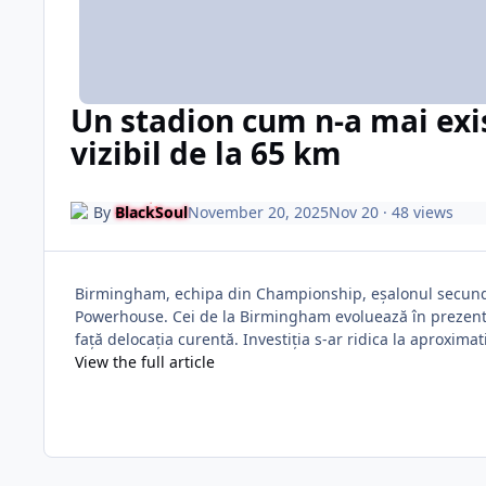
Un stadion cum n-a mai exist
vizibil de la 65 km
By
BlackSoul
November 20, 2025
Nov 20
· 48 views
Birmingham, echipa din Championship, eșalonul secund d
Powerhouse. Cei de la Birmingham evoluează în prezent p
față delocația curentă. Investiția s-ar ridica la aproximati
View the full article