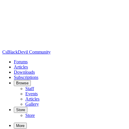
CsBlackDevil Community
Forums
Articles
Downloads
Subscriptions
Browse
Staff
Events
Articles
Gallery
Store
Store
More