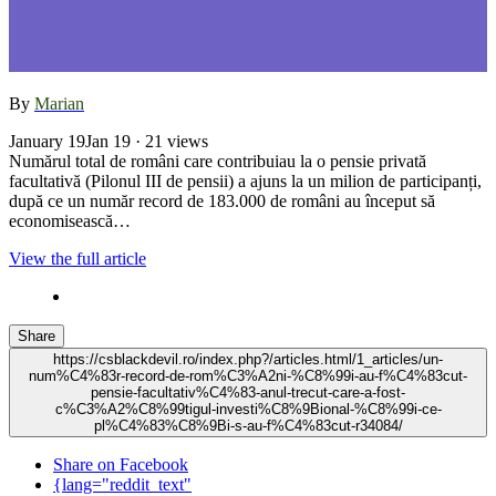
By
Marian
January 19
Jan 19
· 21 views
Numărul total de români care contribuiau la o pensie privată
facultativă (Pilonul III de pensii) a ajuns la un milion de participanți,
după ce un număr record de 183.000 de români au început să
economisească…
View the full article
Share
https://csblackdevil.ro/index.php?/articles.html/1_articles/un-
num%C4%83r-record-de-rom%C3%A2ni-%C8%99i-au-f%C4%83cut-
pensie-facultativ%C4%83-anul-trecut-care-a-fost-
c%C3%A2%C8%99tigul-investi%C8%9Bional-%C8%99i-ce-
pl%C4%83%C8%9Bi-s-au-f%C4%83cut-r34084/
Share on Facebook
{lang="reddit_text"