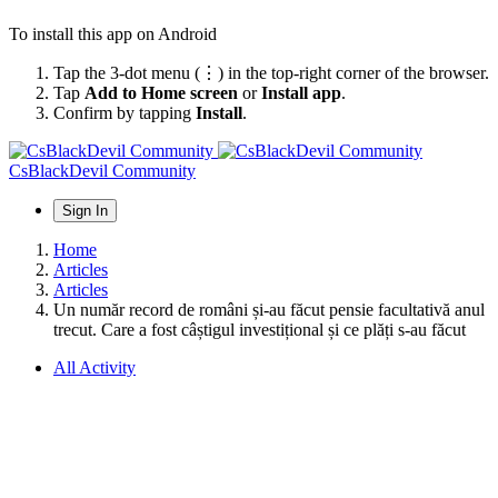
To install this app on Android
Tap the 3-dot menu (⋮) in the top-right corner of the browser.
Tap
Add to Home screen
or
Install app
.
Confirm by tapping
Install
.
CsBlackDevil Community
Sign In
Home
Articles
Articles
Un număr record de români și-au făcut pensie facultativă anul
trecut. Care a fost câștigul investițional și ce plăți s-au făcut
All Activity