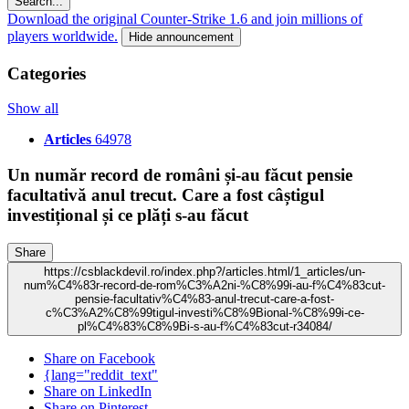
Search...
Download the original Counter-Strike 1.6 and join millions of
players worldwide.
Hide announcement
Categories
Show all
Articles
64978
Un număr record de români și-au făcut pensie
facultativă anul trecut. Care a fost câștigul
investițional și ce plăți s-au făcut
Share
https://csblackdevil.ro/index.php?/articles.html/1_articles/un-
num%C4%83r-record-de-rom%C3%A2ni-%C8%99i-au-f%C4%83cut-
pensie-facultativ%C4%83-anul-trecut-care-a-fost-
c%C3%A2%C8%99tigul-investi%C8%9Bional-%C8%99i-ce-
pl%C4%83%C8%9Bi-s-au-f%C4%83cut-r34084/
Share on Facebook
{lang="reddit_text"
Share on LinkedIn
Share on Pinterest