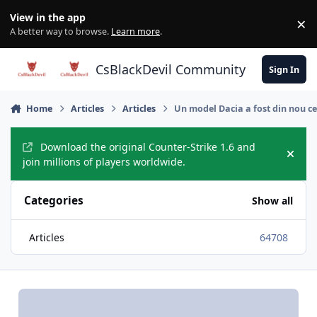
Skip to content
View in the app
×
Di
A better way to browse.
Learn more
.
CsBlackDevil Community
Sign In
Home
Articles
Articles
Un model Dacia a fost din nou ce
Download the original Counter-Strike 1.6 and
Hide
join millions of players worldwide.
Categories
Show all
Articles
64708