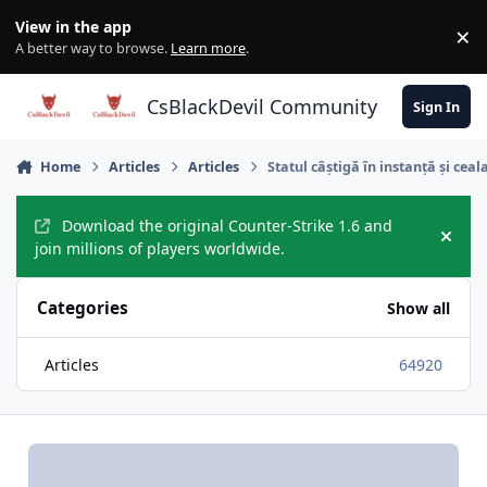
Skip to content
View in the app
×
Di
A better way to browse.
Learn more
.
CsBlackDevil Community
Sign In
Home
Articles
Articles
Statul câștigă în instanță și ce
Download the original Counter-Strike 1.6 and
Hide
join millions of players worldwide.
Categories
Show all
Articles
64920