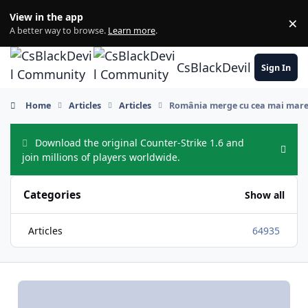
Skip to content
View in the app
×
Di
A better way to browse.
Learn more
.
CsBlackDevil Commun
Sign In
Home
Articles
Articles
România merge cu cea mai mare
Download the original Counter-Strike 1.6 and
Hide
join millions of players worldwide.
Categories
Show all
Articles
64935