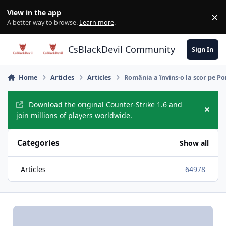
Skip to content
View in the app
×
Di
A better way to browse.
Learn more
.
CsBlackDevil Community
Sign In
Home
Articles
Articles
România a învins-o la scor pe Po
Download the original Counter-Strike 1.6 and
Hide
join millions of players worldwide.
Categories
Show all
Articles
64978