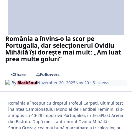
România a învins-o la scor pe
Portugalia, dar selecționerul Ovidiu
Mihăilă își dorește mai mult: „Am luat
prea multe goluri”
Share
Followers
By
BlackSoul
November 20, 2025
Nov 20
· 51 views
România a început cu dreptul Trofeul Carpați, ultimul test
înaintea Campionatului Mondial de Handbal Feminin, și s-
a impus cu 40-28 împotriva Portugaliei, în TeraPlast Arena
din Bistrița. După meci, antrenorul Ovidiu Mihăilă și
Sorina Grozav, cea mai bună marcatoare a tricolorelor, au