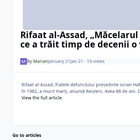
Rifaat al-Assad, „Măcelarul
ce a trăit timp de decenii o
By
Marian
January 21
Jan 21
· 19 views
Rifaat al-Assad, fratele defunctului președinte sirian H
în 1982, a murit marți, anunță Reuters. Avea 88 de ani.
View the full article
Go to articles