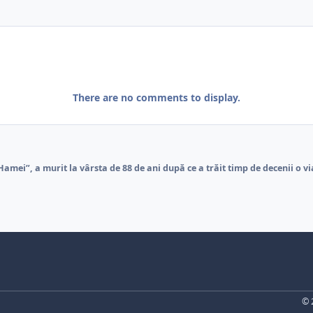
There are no comments to display.
amei”, a murit la vârsta de 88 de ani după ce a trăit timp de decenii o v
© 