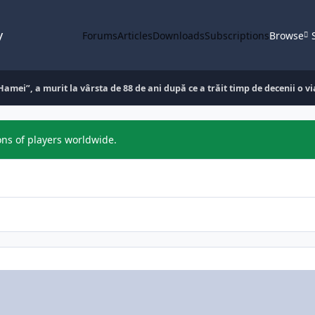
y
Forums
Articles
Downloads
Subscriptions
Browse
amei”, a murit la vârsta de 88 de ani după ce a trăit timp de decenii o v
ons of players worldwide.