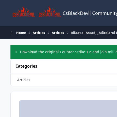
Skip to content
CsBlackDevil Communit
Home
Articles
Articles
Rifaat al-Assad, „Măcelarul H
Download the original Counter-Strike 1.6 and join milli
Categories
Articles