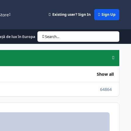
Store
Existing user? Sign In
Sign Up
iață de lux în Europa
Search...
Hide an
Show all
64864