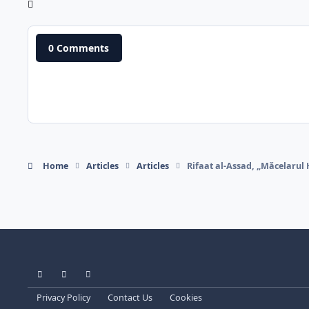
0 Comments
Home
Articles
Articles
Rifaat al-Assad, „Măcelarul H
Light Mode
Dark Mode
System Preference
Privacy Policy
Contact Us
Cookies