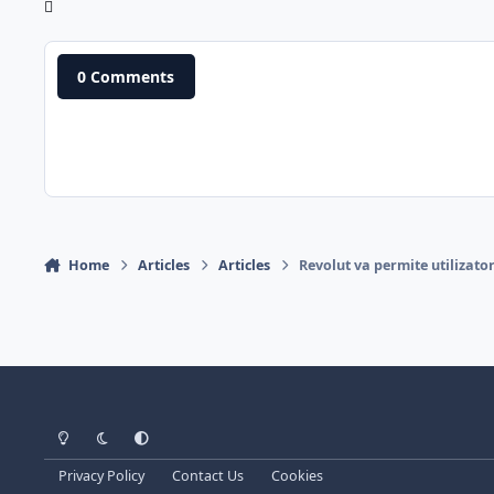
0 Comments
Home
Articles
Articles
Revolut va permite utilizator
Light Mode
Dark Mode
System Preference
Privacy Policy
Contact Us
Cookies