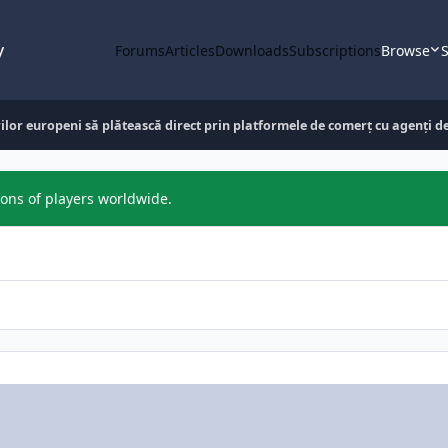
y
Forums
Articles
Downloads
Subscriptions
Browse
S
ilor europeni să plătească direct prin platformele de comerț cu agenți de 
ions of players worldwide.