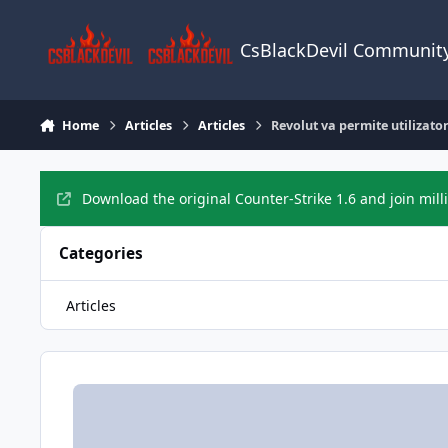
Skip to content
CsBlackDevil Communit
Home
Articles
Articles
Revolut va permite utilizator
Download the original Counter-Strike 1.6 and join mill
Categories
Articles