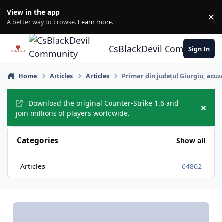
Skip to content
View in the app
×
Di
A better way to browse.
Learn more
.
CsBlackDevil Community
Sign In
Home
Articles
Articles
Primar din județul Giurgiu, acuza
Download the original Counter-Strike 1.6 and
Hide
join millions of players worldwide.
Categories
Show all
Articles
64802