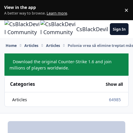
Skip to content
View in the app
×
Di
A better way to browse.
Learn more
.
CsBlackDevil Commun
Sign In
Home
Articles
Articles
Polonia vrea să elimine treptat măsu
Download the original Counter-Strike 1.6 and join
Hide
millions of players worldwide.
Categories
Show all
Articles
64985