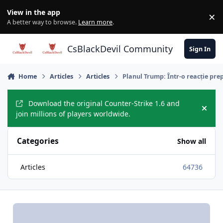
Skip to content
View in the app
×
Di
A better way to browse.
Learn more
.
CsBlackDevil Community
Sign In
Home
Articles
Articles
Planul Trump: Într-o reacție pre
Download the original Counter-Strike 1.6 and
Hide
join millions of players worldwide.
Categories
Show all
Articles
64736