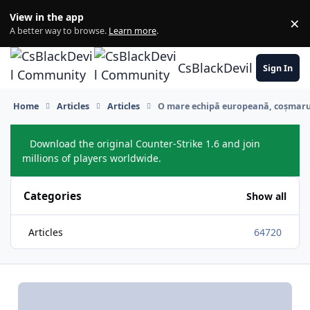
Skip to content
View in the app
×
Di
A better way to browse.
Learn more
.
CsBlackDevil Commun
Sign In
Home
Articles
Articles
O mare echipă europeană, coșmarul 
Download the original Counter-Strike 1.6 and join
Hide
millions of players worldwide.
Categories
Show all
Articles
64720