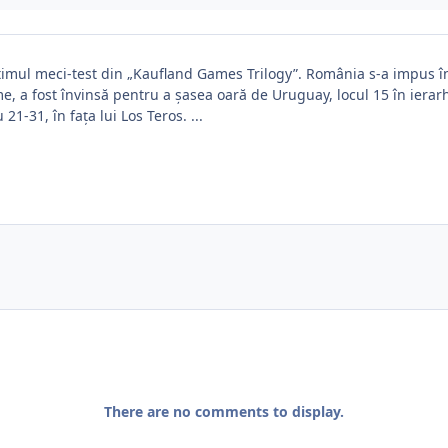
ultimul meci-test din „Kaufland Games Trilogy”. România s-a impus î
me, a fost învinsă pentru a șasea oară de Uruguay, locul 15 în ierar
1-31, în fața lui Los Teros. ...
There are no comments to display.