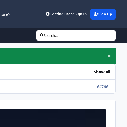
tore
Existing user? Sign In
Sign Up
Search...
Hide an
Show all
64766