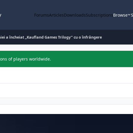
y
Forums
Articles
Downloads
Subscriptions
Browse
S
ei a încheiat „Kaufland Games Trilogy” cu o înfrângere
ions of players worldwide.