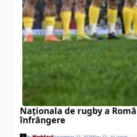
Naționala de rugby a Român
înfrângere
By
BlackSoul
November 22, 2025
Nov 22
· 41 views