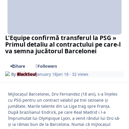
L'Equipe confirmă transferul la PSG »
Primul detaliu al contractului pe care-l
va semna jucătorul Barcelonei
Share
Followers
By
BlackSoul
January 18
Jan 18
· 32 views
Mijlocașul Barcelonei, Dro Fernandez (18 ani), s-a înțeles
cu PSG pentru un contract valabil pe trei sezoane și
jumătate. Marile talente din La Liga trag spre Franța.
După brazilianul Endrick, pe care Real Madrid i l-a
împrumutat lui Olympique Lyon, a venit rândul lui Dro să-
și ia rămas bun de la Barcelona. Numai că mijlocașul