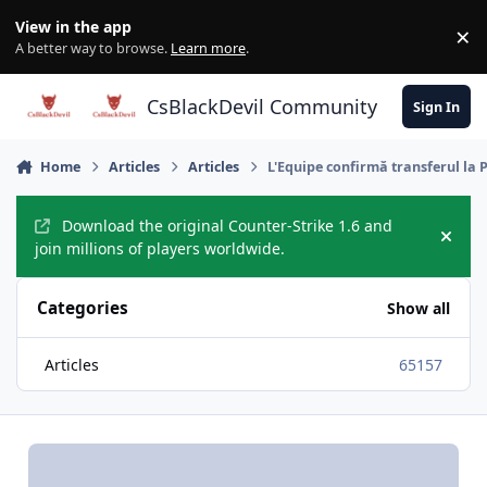
Skip to content
View in the app
×
Di
A better way to browse.
Learn more
.
CsBlackDevil Community
Sign In
Home
Articles
Articles
L'Equipe confirmă transferul la 
Download the original Counter-Strike 1.6 and
Hide
join millions of players worldwide.
Categories
Show all
Articles
65157