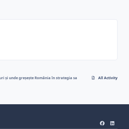
ri și unde greșește România în strategia sa
All Activity
f
l
a
i