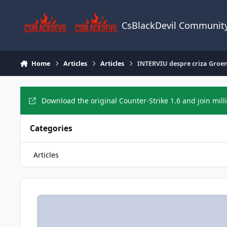
Skip to content
CsBlackDevil Communit
Home
Articles
Articles
INTERVIU despre criza Groenl
Download the original Counter-Strike 1.6 and join mill
Categories
Articles