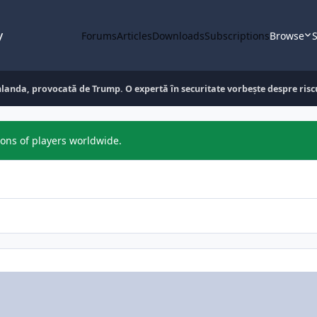
y
Forums
Articles
Downloads
Subscriptions
Browse
S
anda, provocată de Trump. O expertă în securitate vorbește despre riscu
ions of players worldwide.