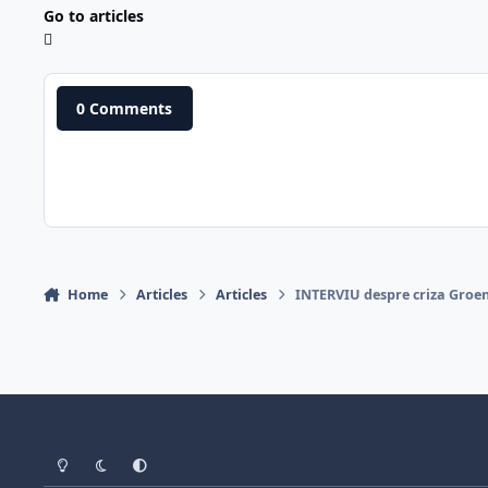
Go to articles
0 Comments
Home
Articles
Articles
INTERVIU despre criza Groenl
Light Mode
Dark Mode
System Preference