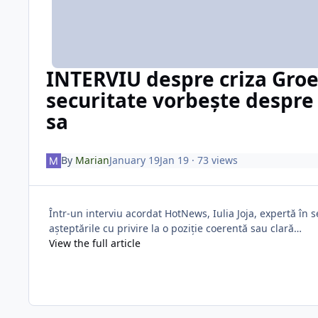
INTERVIU despre criza Groe
securitate vorbește despre 
sa
By
Marian
January 19
Jan 19
· 73 views
Într-un interviu acordat HotNews, Iulia Joja, expertă în
așteptările cu privire la o poziție coerentă sau clară…
View the full article