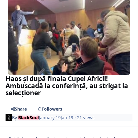
Haos și după finala Cupei Africii!
Ambuscadă la conferință, au strigat la
selecționer
Share
Followers
By
BlackSoul
January 19
Jan 19
· 21 views