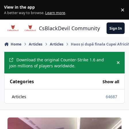
Skip to content
View in the app
×
Di
A better way to browse.
Learn more
.
CsBlackDevil Community
Sign In
Home
Articles
Articles
Haos și după finala Cupei Africii
Download the original Counter-Strike 1.6 and
Hide
join millions of players worldwide.
Categories
Show all
Articles
64687