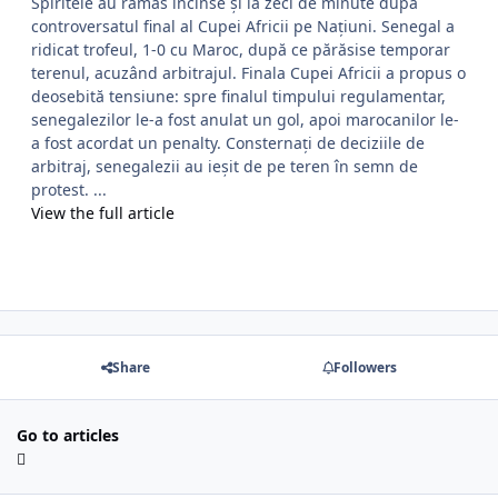
Spiritele au rămas încinse și la zeci de minute după
controversatul final al Cupei Africii pe Națiuni. Senegal a
ridicat trofeul, 1-0 cu Maroc, după ce părăsise temporar
terenul, acuzând arbitrajul. Finala Cupei Africii a propus o
deosebită tensiune: spre finalul timpului regulamentar,
senegalezilor le-a fost anulat un gol, apoi marocanilor le-
a fost acordat un penalty. Consternați de deciziile de
arbitraj, senegalezii au ieșit de pe teren în semn de
protest. ...
View the full article
Share
Followers
Go to articles