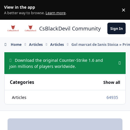
Skip to content
View in the app
×
Di
A better way to browse.
Learn more
.
CsBlackDevil Community
Sign In
Home
Articles
Articles
Gol marcat de Ianis Stoica » Prim
Download the original Counter-Strike 1.6 and
Hide
join millions of players worldwide.
Categories
Show all
Articles
64935