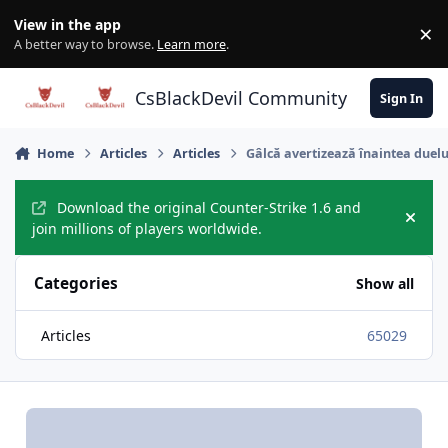
Skip to content
View in the app
×
Di
A better way to browse.
Learn more
.
CsBlackDevil Community
Sign In
Home
Articles
Articles
Gâlcă avertizează înaintea duelu
Download the original Counter-Strike 1.6 and
Hide
join millions of players worldwide.
Categories
Show all
Articles
65029