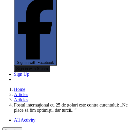
Sign in with Facebook
Sign in with Steam
Sign Up
Home
Articles
Articles
Fostul internațional cu 25 de goluri este contra curentului: „Ne
place să fim optimiști, dar turcii...”
All Activity