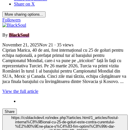
Share on X
More sharing options...
Followers
By
BlackSoul
November 21, 2025
Nov 21
· 35 views
Ciprian Marica, 40 de ani, fost internațional cu 25 de goluri pentru
echipa națională, a prefațat primul tur al barajului pentru
Campionatul Mondial, care-i va pune pe „tricolori” față în față cu
reprezentativa Turciei. Pe 26 martie 2026, Turcia va primi vizita
României în turul 1 al barajului pentru Campionatul Mondial din
SUA, Mexic și Canada. Cinci zile mai târziu, echipa câștigătoare va
juca finala barajului cu învingătoarea dintre Slovacia și Kosovo. ...
View the full article
Share
https://csblackdevil.ro/index.php?/articles.html/1_articles/fostul-
interna%C8%9Bional-cu-25-de-goluri-este-contra-curentului-
%E2%80%9Ene-place-s%C4%83-fim-optimi%C8%99ti-dar-