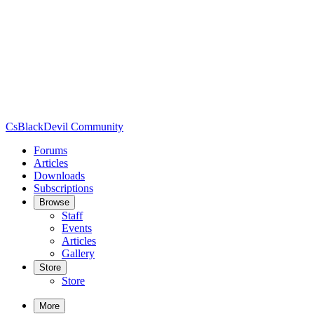
CsBlackDevil Community
Forums
Articles
Downloads
Subscriptions
Browse
Staff
Events
Articles
Gallery
Store
Store
More