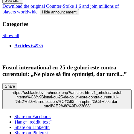
Search...
Download the original Counter-Strike 1.6 and join millions of
players worldwide.
Hide announcement
Categories
Show all
Articles
64935
Fostul internațional cu 25 de goluri este contra
curentului: „Ne place să fim optimiști, dar turcii...”
Share
https://csblackdevil.ro/index.php?/articles.html/1_articles/fostul-
interna%C8%9Bional-cu-25-de-goluri-este-contra-curentului-
%E2%80%9Ene-place-s%C4%83-fim-optimi%C8%99ti-dar-
turcii%E2%80%9D-r23668/
Share on Facebook
{lang="reddit_text"
Share on LinkedIn
Share on Pinterest