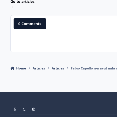
Go to articles
0 Comments
Home
Articles
Articles
Fabio Capello n-a avut milă
Light Mode
Dark Mode
System Preference