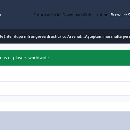
y
Forums
Articles
Downloads
Subscriptions
Browse
S
 de Inter după înfrângerea drastică cu Arsenal: „Așteptam mai multă per
ions of players worldwide.