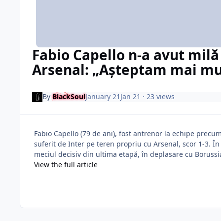
Fabio Capello n-a avut milă
Arsenal: „Așteptam mai mu
By
BlackSoul
January 21
Jan 21
· 23 views
Fabio Capello (79 de ani), fost antrenor la echipe precum
suferit de Inter pe teren propriu cu Arsenal, scor 1-3. Î
meciul decisiv din ultima etapă, în deplasare cu Borussi
View the full article