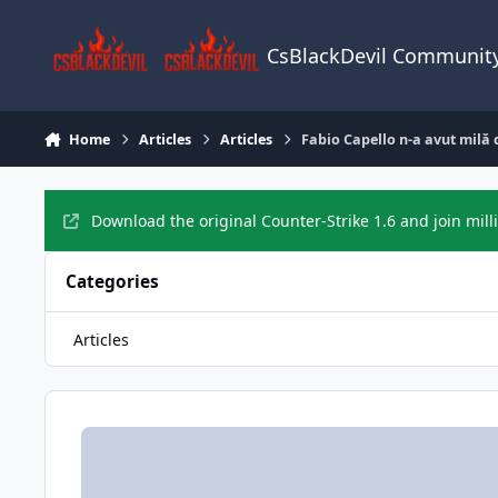
Skip to content
CsBlackDevil Communit
Home
Articles
Articles
Fabio Capello n-a avut milă
Download the original Counter-Strike 1.6 and join mill
Categories
Articles