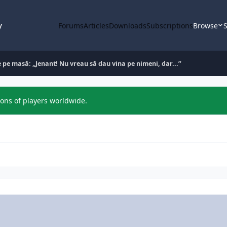
y
Forums
Articles
Downloads
Subscriptions
Browse
S
e pe masă: „Jenant! Nu vreau să dau vina pe nimeni, dar...”
ions of players worldwide.