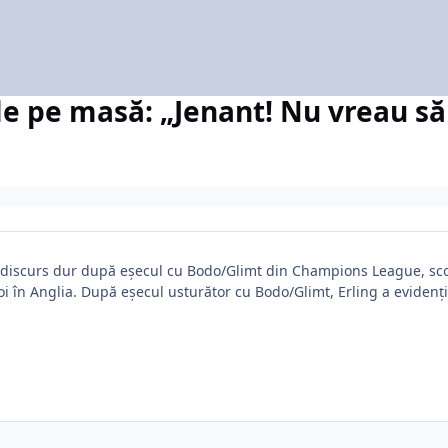
le pe masă: „Jenant! Nu vreau să
n discurs dur după eșecul cu Bodo/Glimt din Champions League, scor
i în Anglia. După eșecul usturător cu Bodo/Glimt, Erling a evidențiat