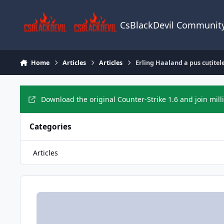
Skip to content
CsBlackDevil Communit
Home
Articles
Articles
Erling Haaland a pus cuțitel
Download the original Counter-Strike 1.6 and join mill
Categories
Articles