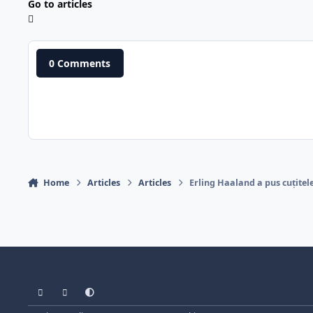
Go to articles
0 Comments
Home
Articles
Articles
Erling Haaland a pus cuțitel
Light Mode
Dark Mode
System Preference