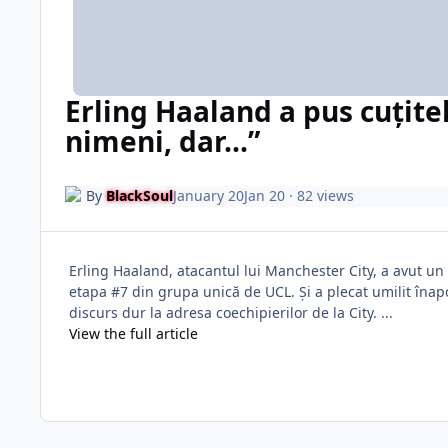
Erling Haaland a pus cuțite
nimeni, dar...”
By
BlackSoul
January 20
Jan 20
· 82 views
Erling Haaland, atacantul lui Manchester City, a avut u
etapa #7 din grupa unică de UCL. Și a plecat umilit înapo
discurs dur la adresa coechipierilor de la City. ...
View the full article