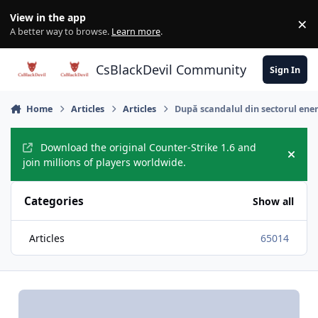
Skip to content
View in the app
×
Di
A better way to browse.
Learn more
.
CsBlackDevil Community
Sign In
Home
Articles
Articles
După scandalul din sectorul ener
Download the original Counter-Strike 1.6 and
Hide
join millions of players worldwide.
Categories
Show all
Articles
65014