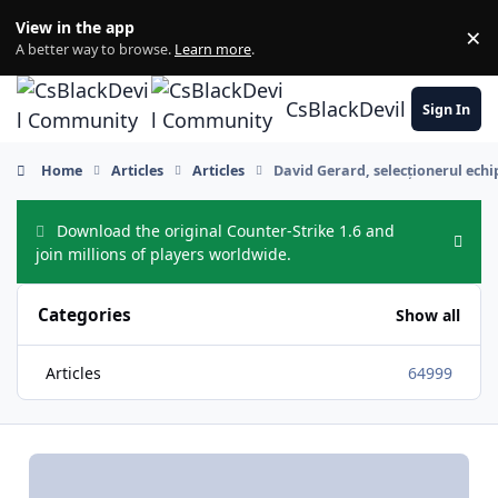
Skip to content
View in the app
×
Di
A better way to browse.
Learn more
.
CsBlackDevil Commun
Sign In
Home
Articles
Articles
David Gerard, selecționerul echi
Download the original Counter-Strike 1.6 and
Hide
join millions of players worldwide.
Categories
Show all
Articles
64999