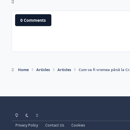
0 Comments
Home
Articles
Articles
Cum va fi vremea până la C
Light Mode
Dark Mode
System Preference
Privacy Policy
Contact Us
Cookies