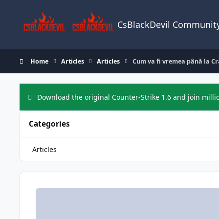
Skip to content
CsBlackDevil Communit
Home
Articles
Articles
Cum va fi vremea până la C
Download the original Counter-Strike 1.6 and join milli
Categories
Articles