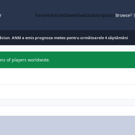
y
Forums
Articles
Downloads
Subscriptions
Browse
răciun. ANM a emis prognoza meteo pentru următoarele 4 săptămâni
ons of players worldwide.