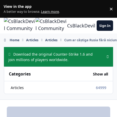
Skip to content
View in the app
×
Di
A better way to browse.
Learn more
.
CsBlackDevil Commun
Sign In
Home
Articles
Articles
Cum ar câștiga Rusia fără niciun
Download the original Counter-Strike 1.6 and
Hide
join millions of players worldwide.
Categories
Show all
Articles
64999