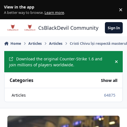
Skip to content
View in the app
×
Di
A better way to browse.
Learn more
.
CsBlackDevil Community
Sign In
Home
Articles
Articles
Cristi Chivu își respectă masterul 
Download the original Counter-Strike 1.6 and
Hide
join millions of players worldwide.
Categories
Show all
Articles
64875