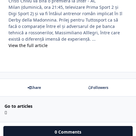
Cristi Chivu va bifa o premieră la Inter - AC
Milan (duminică, ora 21:45, televizare Prima Sport 2 și
Digi Sport 2) și va fi întâiul antrenor român implicat în Il
Derby della Madonnina. Prilej pentru Tuttosport ca să
facă o comparație între el și adversarul de pe banca
tehnică a rossonerilor, Massimiliano Alllegri, între care
există o diferență imensă de experiență. ...
View the full article
Share
Followers
Go to articles
0 Comments