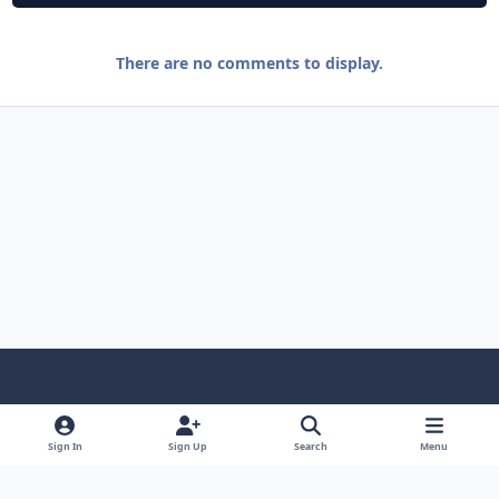
There are no comments to display.
Light Mode
Dark Mode
System Preference
f
l
a
i
Sign In
Sign Up
Search
Menu
Privacy Policy
Contact Us
Cookies
c
n
© 2025 CsBlackDevil. All rights reserved.
e
k