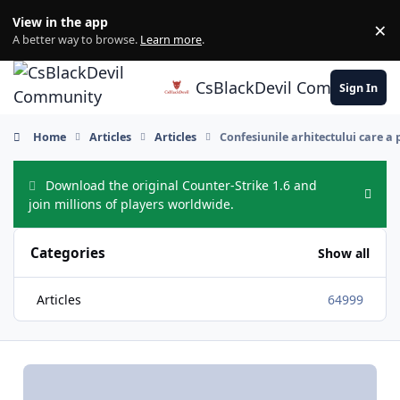
Skip to content
View in the app
×
Di
A better way to browse.
Learn more
.
CsBlackDevil Community
Sign In
Home
Articles
Articles
Confesiunile arhitectului care a 
Download the original Counter-Strike 1.6 and
Hide
join millions of players worldwide.
Categories
Show all
Articles
64999