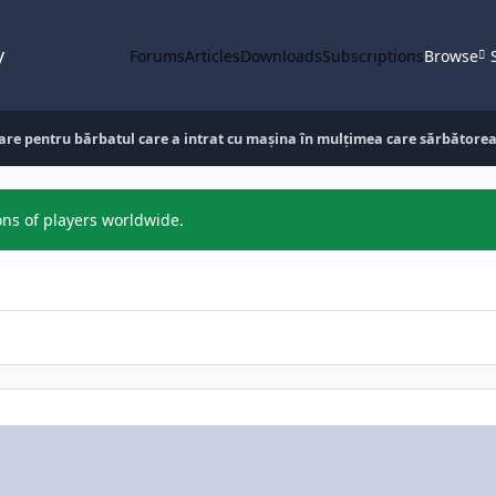
y
Forums
Articles
Downloads
Subscriptions
Browse
re pentru bărbatul care a intrat cu mașina în mulțimea care sărbătorea c
ons of players worldwide.