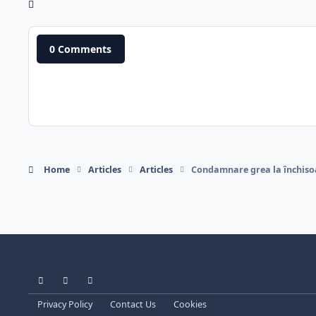
0 Comments
Home
Articles
Articles
Condamnare grea la închisoa
Light Mode
Dark Mode
System Preference
Privacy Policy
Contact Us
Cookies