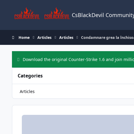
Skip to content
CsBlackDevil Communit
Home
Articles
Articles
Condamnare grea la închisoa
Download the original Counter-Strike 1.6 and join milli
Categories
Articles