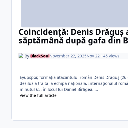
Coincidență: Denis Drăguș a 
săptămână după gafa din B
By
BlackSoul
November 22, 2025
Nov 22
· 45 views
Eyupspor, formația atacantului român Denis Drăguș (26 d
deziluzia trăită la echipa națională. Internaționalul româ
minutul 65, în locul lui Daniel Bîrligea. ...
View the full article