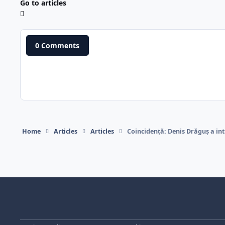
Go to articles
0 Comments
Home
Articles
Articles
Coincidență: Denis Drăguș a int
Light Mode
Dark Mode
System Preference