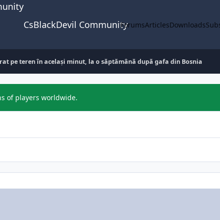
CsBlackDevil Community
Forums
Articles
Downloads
Subs
rat pe teren în același minut, la o săptămână după gafa din Bosnia
ns of players worldwide.