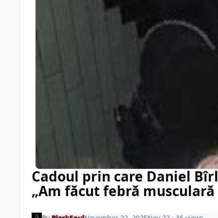
Cadoul prin care Daniel Bîr
„Am făcut febră musculară 
By
BlackSoul
November 22, 2025
Nov 22
· 36 views