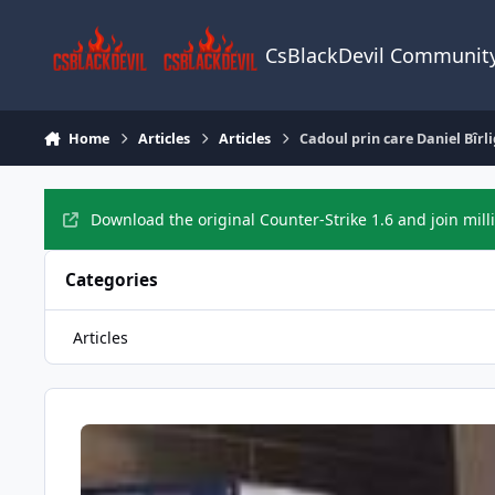
Skip to content
CsBlackDevil Communit
Home
Articles
Articles
Cadoul prin care Daniel Bîrl
Download the original Counter-Strike 1.6 and join mill
Categories
Articles