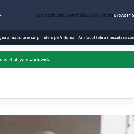
y
Forums
Articles
Downloads
Subscriptions
Browse
S
igea a luat-o prin surprindere pe Antonia: „Am făcut febră musculară cân
ions of players worldwide.