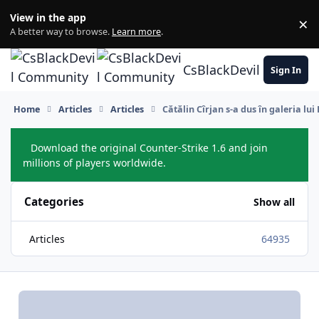
Skip to content
View in the app
×
Di
A better way to browse.
Learn more
.
CsBlackDevil Commun
Sign In
Home
Articles
Articles
Cătălin Cîrjan s-a dus în galeria lui
Download the original Counter-Strike 1.6 and join
Hide
millions of players worldwide.
Categories
Show all
Articles
64935