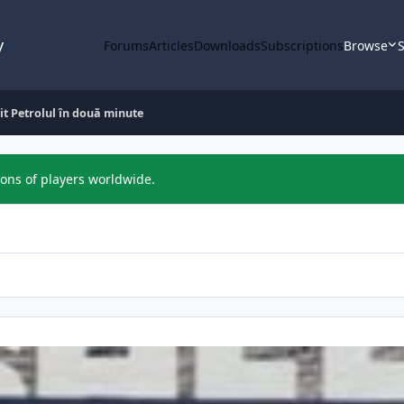
y
Forums
Articles
Downloads
Subscriptions
Browse
S
it Petrolul în două minute
ions of players worldwide.