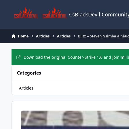
Skip to content
CsBlackDevil Communit
Home
Articles
Articles
Blitz » Steven Nsimba a năuc
Download the original Counter-Strike 1.6 and join mill
Categories
Articles