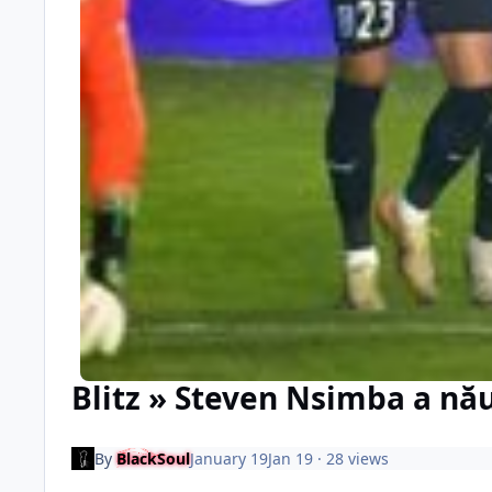
Blitz » Steven Nsimba a nău
By
BlackSoul
January 19
Jan 19
· 28 views