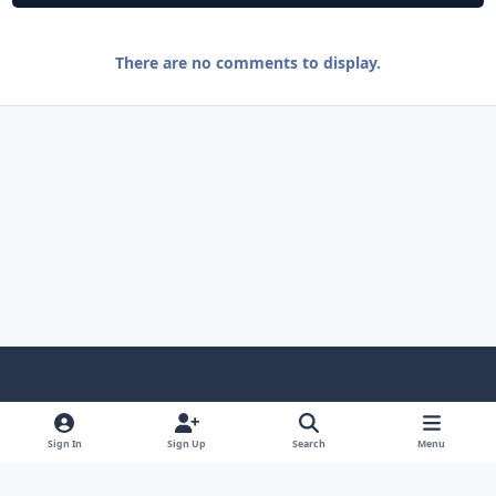
There are no comments to display.
Light Mode
Dark Mode
System Preference
f
l
a
i
Sign In
Sign Up
Search
Menu
Privacy Policy
Contact Us
Cookies
c
n
© 2025 CsBlackDevil. All rights reserved.
e
k