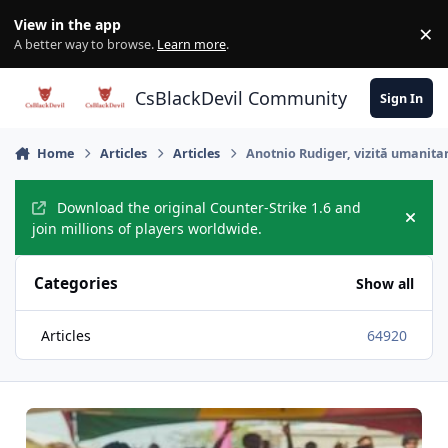
Skip to content
View in the app
×
Di
A better way to browse.
Learn more
.
CsBlackDevil Community
Sign In
Home
Articles
Articles
Anotnio Rudiger, vizită umanitar
Download the original Counter-Strike 1.6 and
Hide
join millions of players worldwide.
Categories
Show all
Articles
64920