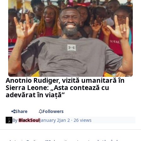
Anotnio Rudiger, vizită umanitară în
Sierra Leone: „Asta contează cu
adevărat în viață”
Share
Followers
By
BlackSoul
January 2
Jan 2
· 26 views