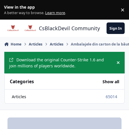
Skip to content
View in the app
×
Di
A better way to browse.
Learn more
.
CsBlackDevil Community
Sign In
Home
Articles
Articles
Ambalajele din carton de la băutu
Download the original Counter-Strike 1.6 and
Hide
join millions of players worldwide.
Categories
Show all
Articles
65014