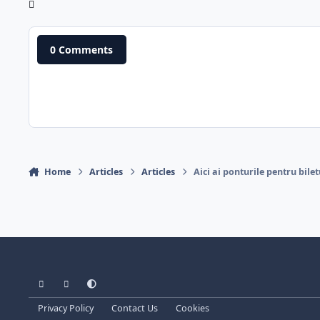
0 Comments
Home
Articles
Articles
Aici ai ponturile pentru bile
Light Mode
Dark Mode
System Preference
Privacy Policy
Contact Us
Cookies