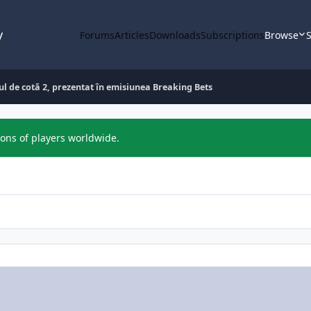
y
Forums
Articles
Downloads
Subscriptions
Browse
S
tul de cotă 2, prezentat în emisiunea Breaking Bets
ions of players worldwide.