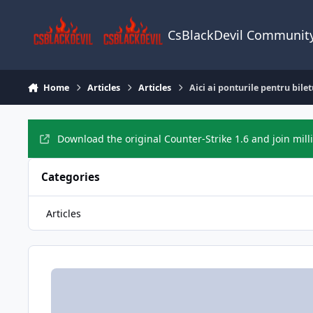
Skip to content
CsBlackDevil Communit
Home
Articles
Articles
Aici ai ponturile pentru bile
Download the original Counter-Strike 1.6 and join mill
Categories
Articles