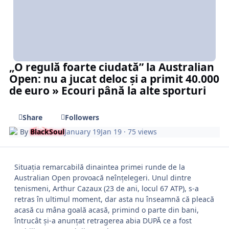
„O regulă foarte ciudată” la Australian
Open: nu a jucat deloc și a primit 40.000
de euro » Ecouri până la alte sporturi
Share
Followers
By
BlackSoul
January 19
Jan 19
· 75 views
Situația remarcabilă dinaintea primei runde de la
Australian Open provoacă neînțelegeri. Unul dintre
tenismeni, Arthur Cazaux (23 de ani, locul 67 ATP), s-a
retras în ultimul moment, dar asta nu înseamnă că pleacă
acasă cu mâna goală acasă, primind o parte din bani,
întrucât și-a anunțat retragerea abia DUPĂ ce a fost