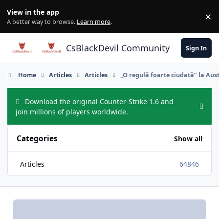
Skip to content
View in the app
×
Di
A better way to browse.
Learn more
.
CsBlackDevil Community
Sign In
Home
Articles
Articles
„O regulă foarte ciudată” la Aust
Download the original Counter-Strike 1.6 and
Hide
join millions of players worldwide.
Categories
Show all
Articles
64846