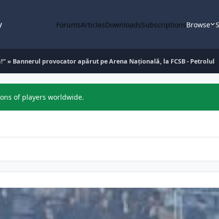
y
Forums
Articles
Downloads
Subscriptions
Browse
S
ă!” » Bannerul provocator apărut pe Arena Națională, la FCSB - Petrolul
ions of players worldwide.