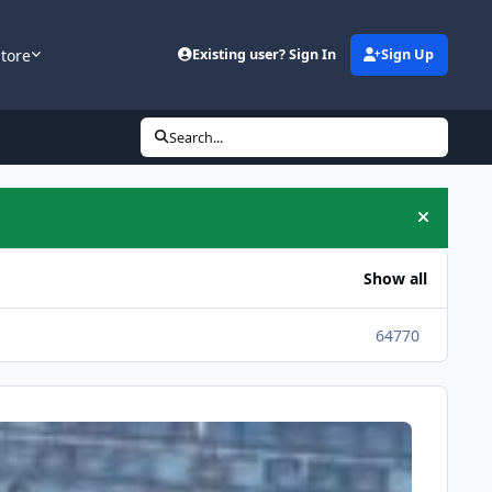
tore
Existing user? Sign In
Sign Up
Search...
Hide an
Show all
64770