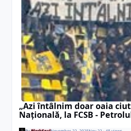
„Azi întâlnim doar oaia ciu
Națională, la FCSB - Petrolu
By
BlackSoul
November 22, 2025
Nov 22
· 48 views