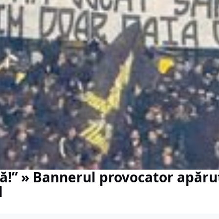
tă!” » Bannerul provocator apăru
l