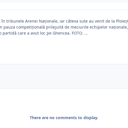
t în tribunele Arenei Naționale, iar câteva sute au venit de la Ploieș
 în pauza competițională prilejuită de meciurile echipelor naționale
o partidă care a avut loc pe Ghencea. FOTO. ...
There are no comments to display.