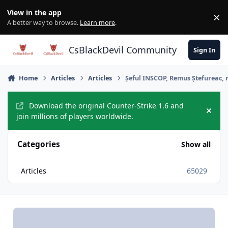
Skip to content
View in the app
×
Di
A better way to browse.
Learn more
.
CsBlackDevil Community
Sign In
Home
Articles
Articles
Șeful INSCOP, Remus Ștefureac, r
Download the original Counter-Strike 1.6 and
Hide
join millions of players worldwide.
Categories
Show all
Articles
65029