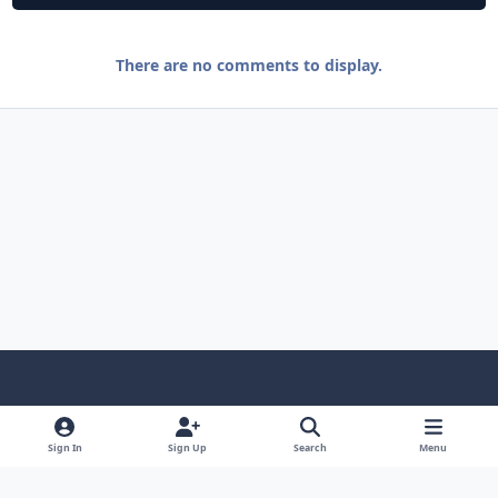
There are no comments to display.
Light Mode
Dark Mode
System Preference
f
l
a
i
Sign In
Sign Up
Search
Menu
Privacy Policy
Contact Us
Cookies
c
n
© 2025 CsBlackDevil. All rights reserved.
e
k