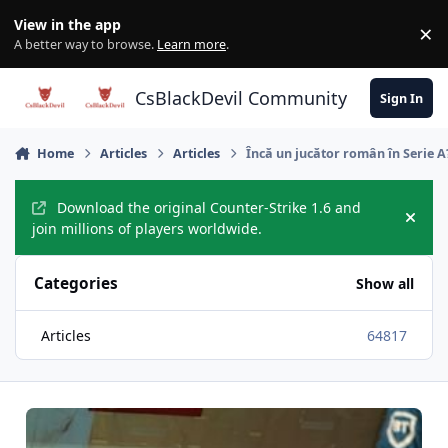
Skip to content
View in the app
×
Di
A better way to browse.
Learn more
.
CsBlackDevil Community
Sign In
Home
Articles
Articles
Încă un jucător român în Serie A
Download the original Counter-Strike 1.6 and
Hide
join millions of players worldwide.
Categories
Show all
Articles
64817