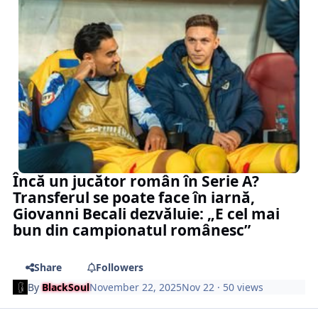
Încă un jucător român în Serie A?
Transferul se poate face în iarnă,
Giovanni Becali dezvăluie: „E cel mai
bun din campionatul românesc”
Share
Followers
By
BlackSoul
November 22, 2025
Nov 22
· 50 views